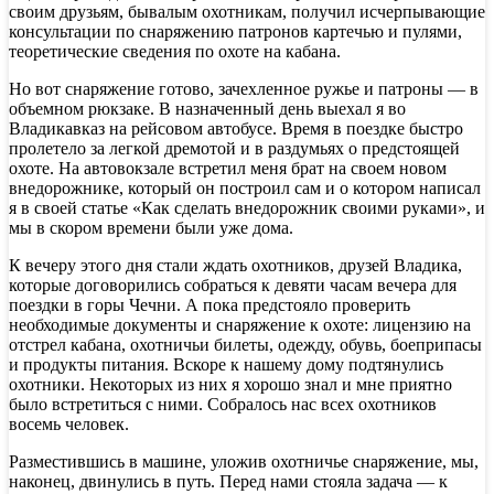
своим друзьям, бывалым охотникам, получил исчерпывающие
консультации по снаряжению патронов картечью и пулями,
теоретические сведения по охоте на кабана.
Но вот снаряжение готово, зачехленное ружье и патроны — в
объемном рюкзаке. В назначенный день выехал я во
Владикавказ на рейсовом автобусе. Время в поездке быстро
пролетело за легкой дремотой и в раздумьях о предстоящей
охоте. На автовокзале встретил меня брат на своем новом
внедорожнике, который он построил сам и о котором написал
я в своей статье «Как сделать внедорожник своими руками», и
мы в скором времени были уже дома.
К вечеру этого дня стали ждать охотников, друзей Владика,
которые договорились собраться к девяти часам вечера для
поездки в горы Чечни. А пока предстояло проверить
необходимые документы и снаряжение к охоте: лицензию на
отстрел кабана, охотничьи билеты, одежду, обувь, боеприпасы
и продукты питания. Вскоре к нашему дому подтянулись
охотники. Некоторых из них я хорошо знал и мне приятно
было встретиться с ними. Собралось нас всех охотников
восемь человек.
Разместившись в машине, уложив охотничье снаряжение, мы,
наконец, двинулись в путь. Перед нами стояла задача — к