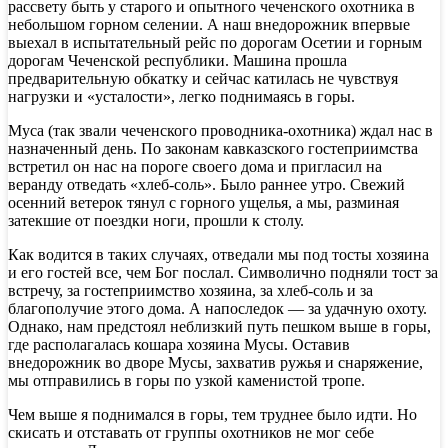
рассвету быть у старого и опытного чеченского охотника в
небольшом горном селении. А наш внедорожник впервые
выехал в испытательный рейс по дорогам Осетии и горным
дорогам Чеченской республики. Машина прошла
предварительную обкатку и сейчас катилась не чувствуя
нагрузки и «усталости», легко поднимаясь в горы.
Муса (так звали чеченского проводника-охотника) ждал нас в
назначенный день. По законам кавказского гостеприимства
встретил он нас на пороге своего дома и пригласил на
веранду отведать «хлеб-соль». Было раннее утро. Свежий
осенний ветерок тянул с горного ущелья, а мы, разминая
затекшие от поездки ноги, прошли к столу.
Как водится в таких случаях, отведали мы под тосты хозяина
и его гостей все, чем Бог послал. Символично подняли тост за
встречу, за гостеприимство хозяина, за хлеб-соль и за
благополучие этого дома. А напоследок — за удачную охоту.
Однако, нам предстоял неблизкий путь пешком выше в горы,
где располагалась кошара хозяина Мусы. Оставив
внедорожник во дворе Мусы, захватив ружья и снаряжение,
мы отправились в горы по узкой каменистой тропе.
Чем выше я поднимался в горы, тем труднее было идти. Но
скисать и отставать от группы охотников не мог себе