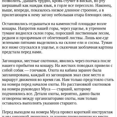
позволить. Дышать трудно, кровь стучит в висках, во рту
шершавый как наждак язык, в горле все пересохло. Наконец,
выше, впереди, показалось низкое длинное строение, а в
прилегающем к нему загону небольшая отара блеющих овец.
Остановились отдышаться на каменистой площадке возле
кошары. Напротив нашей горы, через ущелье, в утреннем
тумане виднелся склон горы, поросший лиственным лесом,
редким и прозрачным от облетевшей листвы. Лишь кое-где
зелеными пятнами выделялись на склоне ели и сосны. Туман
все ниже спускался в ущелье, и сказочная заоблачная картина
предстала перед нами.
Загонщики, местные охотники, явились через полчаса после
нашего прибытия на кошару. На жестких поводках привели с
собой собак — гончаков. Охота на кабана заранее была
запланирована, каждый из загонщиков знал свое место и
маршрут движения во время гая. Нам только предстояло стать
на номера перед началом охоты. Но расстановкой охотников
на номера руководил Муса — старший, которому
подчинялись все. Детали охоты, вероятно, давно были
оговорены между организаторами охоты, нам только
оставалось выполнять указания старшего.
Перед выходом на номера Муса провел короткий инструктаж
и мы цепочкой двинулись за нашим проводником на место