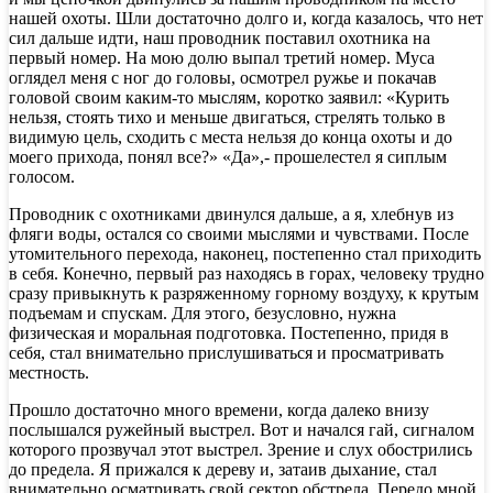
нашей охоты. Шли достаточно долго и, когда казалось, что нет
сил дальше идти, наш проводник поставил охотника на
первый номер. На мою долю выпал третий номер. Муса
оглядел меня с ног до головы, осмотрел ружье и покачав
головой своим каким-то мыслям, коротко заявил: «Курить
нельзя, стоять тихо и меньше двигаться, стрелять только в
видимую цель, сходить с места нельзя до конца охоты и до
моего прихода, понял все?» «Да»,- прошелестел я сиплым
голосом.
Проводник с охотниками двинулся дальше, а я, хлебнув из
фляги воды, остался со своими мыслями и чувствами. После
утомительного перехода, наконец, постепенно стал приходить
в себя. Конечно, первый раз находясь в горах, человеку трудно
сразу привыкнуть к разряженному горному воздуху, к крутым
подъемам и спускам. Для этого, безусловно, нужна
физическая и моральная подготовка. Постепенно, придя в
себя, стал внимательно прислушиваться и просматривать
местность.
Прошло достаточно много времени, когда далеко внизу
послышался ружейный выстрел. Вот и начался гай, сигналом
которого прозвучал этот выстрел. Зрение и слух обострились
до предела. Я прижался к дереву и, затаив дыхание, стал
внимательно осматривать свой сектор обстрела. Передо мной,