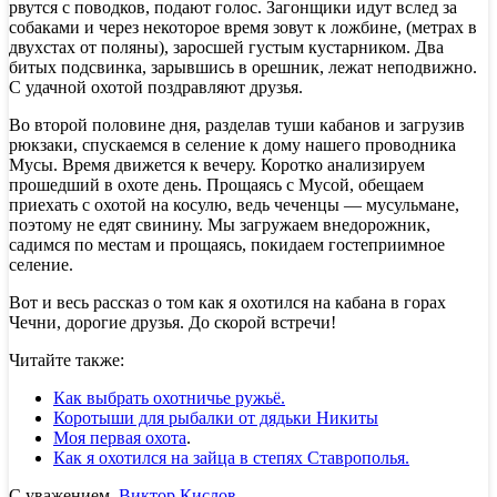
рвутся с поводков, подают голос. Загонщики идут вслед за
собаками и через некоторое время зовут к ложбине, (метрах в
двухстах от поляны), заросшей густым кустарником. Два
битых подсвинка, зарывшись в орешник, лежат неподвижно.
С удачной охотой поздравляют друзья.
Во второй половине дня, разделав туши кабанов и загрузив
рюкзаки, спускаемся в селение к дому нашего проводника
Мусы. Время движется к вечеру. Коротко анализируем
прошедший в охоте день. Прощаясь с Мусой, обещаем
приехать с охотой на косулю, ведь чеченцы — мусульмане,
поэтому не едят свинину. Мы загружаем внедорожник,
садимся по местам и прощаясь, покидаем гостеприимное
селение.
Вот и весь рассказ о том как я охотился на кабана в горах
Чечни, дорогие друзья. До скорой встречи!
Читайте также:
Как выбрать охотничье ружьё.
Коротыши для рыбалки от дядьки Никиты
Моя первая охота
.
Как я охотился на зайца в степях Ставрополья.
С уважением,
Виктор Кислов.