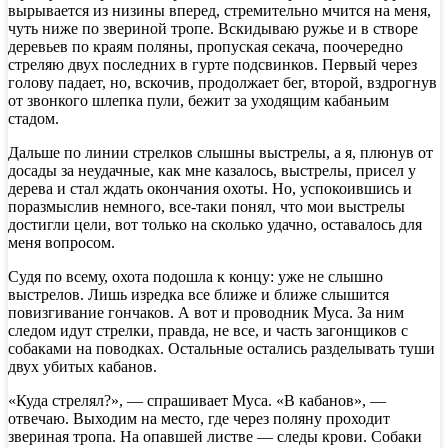
вырывается из низины вперед, стремительно мчится на меня,
чуть ниже по звериной тропе. Вскидываю ружье и в створе
деревьев по краям поляны, пропуская секача, поочередно
стреляю двух последних в гурте подсвинков. Первый через
голову падает, но, вскочив, продолжает бег, второй, вздрогнув
от звонкого шлепка пули, бежит за уходящим кабаньим
стадом.
Дальше по линии стрелков слышны выстрелы, а я, плюнув от
досады за неудачные, как мне казалось, выстрелы, присел у
дерева и стал ждать окончания охоты. Но, успокоившись и
поразмыслив немного, все-таки понял, что мои выстрелы
достигли цели, вот только на сколько удачно, оставалось для
меня вопросом.
Судя по всему, охота подошла к концу: уже не слышно
выстрелов. Лишь изредка все ближе и ближе слышится
повизгивание гончаков. А вот и проводник Муса. За ним
следом идут стрелки, правда, не все, и часть загонщиков с
собаками на поводках. Остальные остались разделывать туши
двух убитых кабанов.
«Куда стрелял?», — спрашивает Муса. «В кабанов», —
отвечаю. Выходим на место, где через поляну проходит
звериная тропа. На опавшей листве — следы крови. Собаки