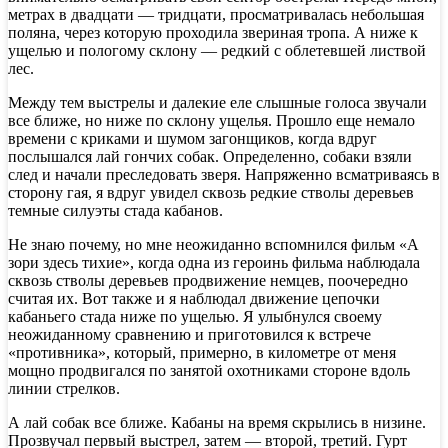
метрах в двадцати — тридцати, просматривалась небольшая
поляна, через которую проходила звериная тропа. А ниже к
ущелью и пологому склону — редкий с облетевшей листвой
лес.
Между тем выстрелы и далекие еле слышные голоса звучали
все ближе, но ниже по склону ущелья. Прошло еще немало
времени с криками и шумом загонщиков, когда вдруг
послышался лай гончих собак. Определенно, собаки взяли
след и начали преследовать зверя. Напряженно всматриваясь в
сторону гая, я вдруг увидел сквозь редкие стволы деревьев
темные силуэты стада кабанов.
Не знаю почему, но мне неожиданно вспомнился фильм «А
зори здесь тихие», когда одна из героинь фильма наблюдала
сквозь стволы деревьев продвижение немцев, поочередно
считая их. Вот также и я наблюдал движение цепочки
кабаньего стада ниже по ущелью. Я улыбнулся своему
неожиданному сравнению и приготовился к встрече
«противника», который, примерно, в километре от меня
мощно продвигался по занятой охотниками стороне вдоль
линии стрелков.
А лай собак все ближе. Кабаны на время скрылись в низине.
Прозвучал первый выстрел, затем — второй, третий. Гурт