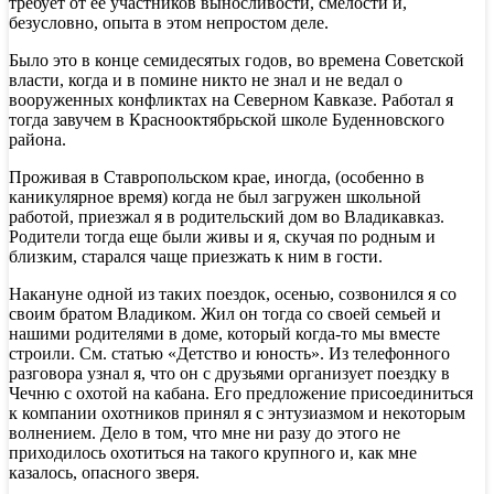
требует от ее участников выносливости, смелости и,
безусловно, опыта в этом непростом деле.
Было это в конце семидесятых годов, во времена Советской
власти, когда и в помине никто не знал и не ведал о
вооруженных конфликтах на Северном Кавказе. Работал я
тогда завучем в Краснооктябрьской школе Буденновского
района.
Проживая в Ставропольском крае, иногда, (особенно в
каникулярное время) когда не был загружен школьной
работой, приезжал я в родительский дом во Владикавказ.
Родители тогда еще были живы и я, скучая по родным и
близким, старался чаще приезжать к ним в гости.
Накануне одной из таких поездок, осенью, созвонился я со
своим братом Владиком. Жил он тогда со своей семьей и
нашими родителями в доме, который когда-то мы вместе
строили. См. статью «Детство и юность». Из телефонного
разговора узнал я, что он с друзьями организует поездку в
Чечню с охотой на кабана. Его предложение присоединиться
к компании охотников принял я с энтузиазмом и некоторым
волнением. Дело в том, что мне ни разу до этого не
приходилось охотиться на такого крупного и, как мне
казалось, опасного зверя.