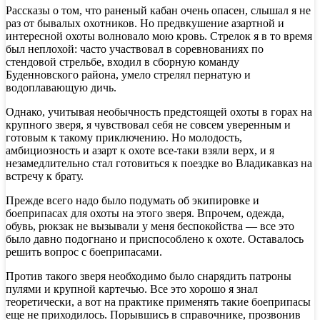
Рассказы о том, что раненый кабан очень опасен, слышал я не
раз от бывалых охотников. Но предвкушение азартной и
интересной охоты волновало мою кровь. Стрелок я в то время
был неплохой: часто участвовал в соревнованиях по
стендовой стрельбе, входил в сборную команду
Буденновского района, умело стрелял пернатую и
водоплавающую дичь.
Однако, учитывая необычность предстоящей охоты в горах на
крупного зверя, я чувствовал себя не совсем уверенным и
готовым к такому приключению. Но молодость,
амбициозность и азарт к охоте все-таки взяли верх, и я
незамедлительно стал готовиться к поездке во Владикавказ на
встречу к брату.
Прежде всего надо было подумать об экипировке и
боеприпасах для охоты на этого зверя. Впрочем, одежда,
обувь, рюкзак не вызывали у меня беспокойства — все это
было давно подогнано и приспособлено к охоте. Оставалось
решить вопрос с боеприпасами.
Против такого зверя необходимо было снарядить патроны
пулями и крупной картечью. Все это хорошо я знал
теоретически, а вот на практике применять такие боеприпасы
еще не приходилось. Порывшись в справочнике, прозвонив