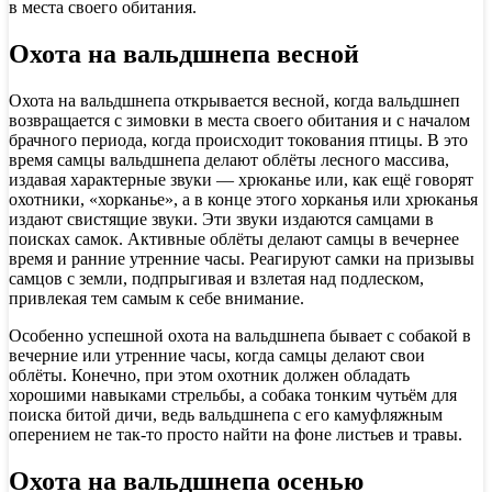
в места своего обитания.
Охота на вальдшнепа весной
Охота на вальдшнепа открывается весной, когда вальдшнеп
возвращается с зимовки в места своего обитания и с началом
брачного периода, когда происходит токования птицы. В это
время самцы вальдшнепа делают облёты лесного массива,
издавая характерные звуки — хрюканье или, как ещё говорят
охотники, «хорканье», а в конце этого хорканья или хрюканья
издают свистящие звуки. Эти звуки издаются самцами в
поисках самок. Активные облёты делают самцы в вечернее
время и ранние утренние часы. Реагируют самки на призывы
самцов с земли, подпрыгивая и взлетая над подлеском,
привлекая тем самым к себе внимание.
Особенно успешной охота на вальдшнепа бывает с собакой в
вечерние или утренние часы, когда самцы делают свои
облёты. Конечно, при этом охотник должен обладать
хорошими навыками стрельбы, а собака тонким чутьём для
поиска битой дичи, ведь вальдшнепа с его камуфляжным
оперением не так-то просто найти на фоне листьев и травы.
Охота на вальдшнепа осенью