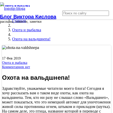
ОХОТА И РЫБАЛКА
ОХОТА И РЫБАЛКА
ОХОТА И РЫБАЛКА
Блог Виктора Кислова
Главная
рассказы, повести, заметки
Охота и рыбалка
Охота на вальдшнепа!
17 Фев 2019
Охота и рыбалка
Комментариев нет
Охота на вальдшнепа!
Здравствуйте, уважаемые читатели моего блога! Сегодня я
хочу рассказать вам о таком виде охоты, как охота на
вальдшнепа. Тем, кто ни разу не слышал слово «Вальдшнеп»,
может показаться, что это немецкий автомат для уничтожения
живой силы противника огнем, штыком и прикладом (шутка).
На самом деле, это птица, название которой в переводе с