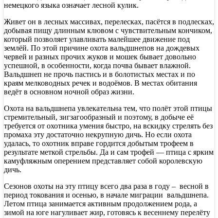
немецкого языка означает лесной кулик.
Живет он в лесных массивах, перелесках, пасётся в подлесках,
добывая пищу длинным клювом с чувствительным кончиком,
который позволяет улавливать малейшее движение под
землёй. По этой причине охота вальдшнепов на дождевых
червей и разных прочих жуков и мошек бывает довольно
успешной, в особенности, когда почва бывает влажной.
Вальдшнеп не прочь пастись и в болотистых местах и по
краям мелководных речек и водоёмов. В местах обитания
ведёт в основном ночной образ жизни.
Охота на вальдшнепа увлекательна тем, что полёт этой птицы
стремительный, зигзагообразный и поэтому, в добыче её
требуется от охотника умения быстро, на вскидку стрелять без
промаха эту достаточно некрупную дичь. Но если охота
удалась, то охотник вправе гордится добытым трофеем в
результате меткой стрельбы. Да и сам трофей — птица с ярким
камуфляжным оперением представляет собой королевскую
дичь.
Сезонов охоты на эту птицу всего два раза в году – весной в
период токования и осенью, в начале миграции вальдшнепа.
Летом птица занимается активным продолжением рода, а
зимой на юге нагуливает жир, готовясь к весеннему перелёту