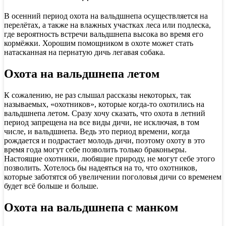
В осенний период охота на вальдшнепа осуществляется на
перелётах, а также на влажных участках леса или подлеска,
где вероятность встречи вальдшнепа высока во время его
кормёжки. Хорошим помощником в охоте может стать
натасканная на пернатую дичь легавая собака.
Охота на вальдшнепа летом
К сожалению, не раз слышал рассказы некоторых, так
называемых, «охотников», которые когда-то охотились на
вальдшнепа летом. Сразу хочу сказать, что охота в летний
период запрещена на все виды дичи, не исключая, в том
числе, и вальдшнепа. Ведь это период времени, когда
рождается и подрастает молодь дичи, поэтому охоту в это
время года могут себе позволить только браконьеры.
Настоящие охотники, любящие природу, не могут себе этого
позволить. Хотелось бы надеяться на то, что охотников,
которые заботятся об увеличении поголовья дичи со временем
будет всё больше и больше.
Охота на вальдшнепа с манком