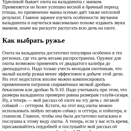
Удачливой бывает охота на вальдшнепа с манком.
Применяется он более успешно весной в брачный период
птицы, но применение манка осенью даёт также неплохой
результат. Главное заранее изучить особенности звучания
вальдшнепа и научиться максимально похоже издавать звуки
манком, иначе вы рискуете распугать всю дичь на охоте.
Как выбрать ружье
Охота на вальдшнепа достаточно популярна особенно в тех
регионах, где эта дичь весьма распространена. Оружие для
охоты возможно применять от двадцатого калибра до
двенадцатого. Надо только учесть молодым охотникам, что
малый калибр ружья менее эффективен в добыче этой дичи.
Но этот недостаток вполне можно компенсировать
применением патронов снаряжённых мелкой дробью-
бекасином или дробью № 9-10. Надо учитывать при этом, что
размеры вальдшнепа примерно равны размерам голубя-сизаря.
Ну, а теперь — мой рассказ об охоте на эту дичь с легавой
собакой — сеттером. Кстати, на этот вид охоты можно
использовать любую легавую собаку: и сеттера, и пойнтера, и
спаниеля. Главное, чтобы она была достаточно натаскана и
послушна к этому виду охоты. А теперь, если у вас есть время,
присаживайтесь поудобней и послушайте мой рассказ об