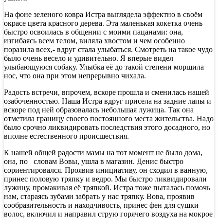
На фоне зеленого ковра Истра выглядела эффектно в своём
окрасе цвета красного дерева. Эта маленькая кокетка очень
быстро освоилась в общении с моими пацанами: она,
изгибаясь всем телом, виляла хвостом и чем особенно
поразила всех,- вдруг стала улыбаться. Смотреть на такое чудо
было очень весело и удивительно. Я вперые видел
улыбающуюся собаку. Улыбка её до такой степени морщила
нос, что она при этом непрерывно чихала.
Радость встречи, впрочем, вскоре прошла и сменилась нашей
озабоченностью. Наша Истра вдруг присела на задние лапы и
вскоре под ней образовалась небольшая лужица. Так она
отметила границу своего постоянного места жительства. Надо
было срочно ликвидировать последствия этого досадного, но
вполне естественного происшествия.
К нашей общей радости мамы на тот момент не было дома,
она, по словам Вовы, ушла в магазин. Денис быстро
сориентировался. Проявив инициативу, он сходил в ванную,
принес половую тряпку и ведро. Мы быстро ликвидировали
лужицу, промакивая её тряпкой. Истра тоже пыталась помочь
нам, стараясь зубами забрать у нас тряпку. Вова, проявив
сообразительность и находчивость, принес фен для сушки
волос, включил и направил струю горячего воздуха на мокрое