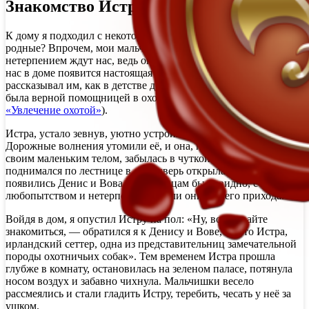
Знакомство Истры с моей семьёй
К дому я подходил с некоторым волнением: как встретят нас
родные? Впрочем, мои мальчишки, я был уверен, с
нетерпением ждут нас, ведь они давно мечтали о том, когда у
нас в доме появится настоящая охотничья собака. Я много
рассказывал им, как в детстве дружил с Каштанкой, которая
была верной помощницей в охоте моему отцу. (см. статью
«Увлечение охотой»
).
Истра, устало зевнув, уютно устроилась у меня на руках.
Дорожные волнения утомили её, и она, прижавшись ко мне
своим маленьким телом, забылась в чуткой дремоте. Пока я
поднимался по лестнице в дом, дверь открылась, и на пороге
появились Денис и Вова. По их лицам было видно, с каким
любопытством и нетерпением ждали они нашего прихода.
Войдя в дом, я опустил Истру на пол: «Ну, вот, давайте
знакомиться, — обратился я к Денису и Вове, — это Истра,
ирландский сеттер, одна из представительниц замечательной
породы охотничьих собак». Тем временем Истра прошла
глубже в комнату, остановилась на зеленом паласе, потянула
носом воздух и забавно чихнула. Мальчишки весело
рассмеялись и стали гладить Истру, теребить, чесать у неё за
ушком.