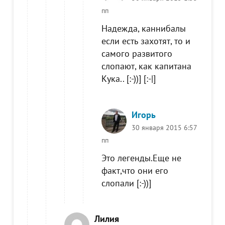
пп
Надежда, каннибалы
если есть захотят, то и
самого развитого
слопают, как капитана
Кука.. [:-))] [:-|]
Игорь
30 января 2015 6:57
пп
Это легенды.Еще не
факт,что они его
слопали [:-))]
Лилия