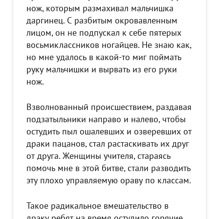
нож, которым размахивал мальчишка
даргинец. С разбитым окровавленным
лицом, он не подпускал к себе пятерых
восьмиклассников ногайцев. Не знаю как,
но мне удалось в какой-то миг поймать
руку мальчишки и вырвать из его руки
нож.
Взволнованный происшествием, раздавая
подзатыльники направо и налево, чтобы
остудить пыл ошалевших и озверевших от
драки пацанов, стал растаскивать их друг
от друга. Женщины учителя, стараясь
помочь мне в этой битве, стали разводить
эту плохо управляемую ораву по классам.
Такое радикальное вмешательство в
драку ребят на время остудило горячие