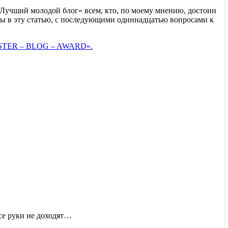
л «Лучший молодой блог» всем, кто, по моему мнению, достоин
чены в эту статью, с последующими одиннадцатью вопросами к
BSTER – BLOG – AWARD».
се руки не доходят…