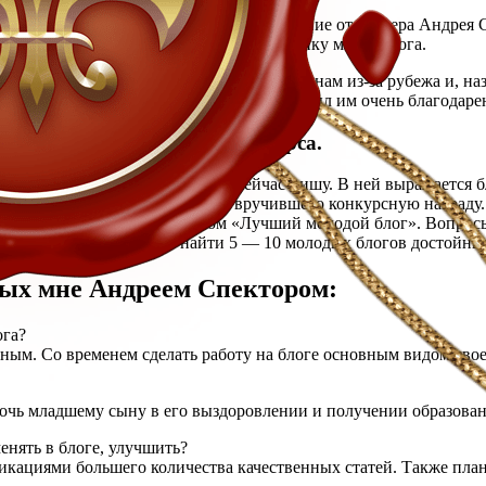
анно для меня, мой блог получил признание от блогера Андрея 
 Спасибо, Андрей, за такую высокую оценку моего блога.
блогинга — конкурса, который пришел к нам из-за рубежа и, на
очку» от Лилии и Дениса Зотовых, за что был им очень благодаре
заключается суть этого конкурса.
ью аналогичную той, которую я сейчас пишу. В ней выражается б
отрите выше) на блог автора, вручившего конкурсную награду. 
 наградил Вас почетным призом «Лучший молодой блог». Вопрос
что теперь мне предстоит найти 5 — 10 молодых блогов достойны
ных мне Андреем Спектором:
ога?
нным. Со временем сделать работу на блоге основным видом свое
мочь младшему сыну в его выздоровлении и получении образован
енять в блоге, улучшить?
ликациями большего количества качественных статей. Также пл