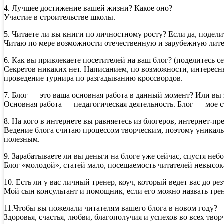
4. Лучшее достижение вашей жизни? Какое оно?
Участие в строительстве школы.
5. Читаете ли вы книги по личностному росту? Если да, подели
Читаю по мере возможности отечественную и зарубежную литер
6. Как вы привлекаете посетителей на ваш блог? (поделитесь се
Секретов никаких нет. Написанием, по возможности, интересны
проведение турнира по разгадыванию кроссвордов.
7. Блог — это ваша основная работа в данный момент? Или вы 
Основная работа — педагогическая деятельность. Блог — мое с
8. На кого в интернете вы равняетесь из блогеров, интернет-п
Ведение блога считаю процессом творческим, поэтому уникаль
полезным.
9. Зарабатываете ли вы деньги на блоге уже сейчас, спустя не
Блог «молодой», статей мало, посещаемость читателей невысока
10. Есть ли у вас личный тренер, коуч, который ведет вас до рез
Мой сын консультант и помощник, если его можно назвать трен
11.Чтобы вы пожелали читателям вашего блога в новом году?
Здоровья, счастья, любви, благополучия и успехов во всех тво