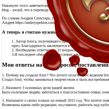
Накануне этого замечательного праздника, совершенно неожид
blog – award, что в переводе означает «Лучший молодой блог».
По словам Андрея Спектора, это эстафетный приз зарубежного 
Андрея https://andreyspektor.com/ получил эту «эстафетную пал
А теперь я считаю нужным рассказать Вам, в чем 
1. Автор блога, получившего приз, должен написать стат
приз. Благодарность заключается в ОТКРЫТОЙ ссылке (см
2. Необходимо ответить на 11 вопросов автора, который
3.И последнее обязательное условие заключается в том, 
Мои ответы на 11 вопросов, поставлен
1. Почему вы создали блог? Что хотите получить от ведения бл
Создал блог, чтобы заниматься творчеством и быть востребова
2 .Назовите 3 основных цели вашей жизни.
Быть полезным людям; заботиться о благосостоянии семьи; по
3. Напишите о своих планах на новый 2015 год. Что хотите пом
Возможны какие-либо редакции, но,главное, работать над пуб