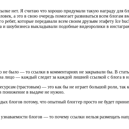
ылке нет. Я считаю что хорошо придумали такую награду для б
ловек, а это в свою очередь помогает развиваться всем блогам вм
о ребят, которые передавали всем своим друзьям этафету Ice buck
та и шоубизнеса выкладывали подобные видеоролики в инстагра
о не было — то ссылки в комментариях не закрывали бы. В стат
на лицо — каждый следит за каждой лишней ссылкой с блога в 
есурсам (трастовым) — это как бы не играет большой роли, так 
в понижение в выдаче не нужно.
дых блогов потому, что опытный блоггер просто не будет принима
в узнаваемости блогов — то почему ссылки нельзя размещать на