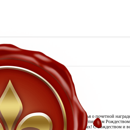
й знак моему блогу.
ние умов». С Вами Виктор Кислов. Эта статья о почетной наград
ь Вас, дорогие мои читатели, блогеры с наступившим Рождество
заимной любви, успехов во всех Ваших делах! С Рождеством и вс