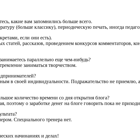
тесь, какие вам запомнились больше всего.
атуру (больше классику), периодическую печать, иногда педаг
кретами, если они есть).
х статей, рассказов, проведением конкурсов комментаторов, ко
занимаетесь параллельно еще чем-нибудь?
тремление заниматься творчеством.
редпринимателей?
ным в своей индивидуальности. Подражательство не приемлю, а 
большое количество времени со дня открытия блога?
я, поэтому о заработке денег на блоге говорить пока не приходи
ультата?
ером. Специального тренера нет.
рческих начинаниях и делах!