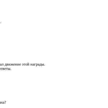
.
ал движение этой награды.
ответы.
ана?