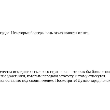
раде. Некоторые блогеры ведь отказываются от нее.
чества исходящих ссылок со страничка — это как бы больше помо
езно участники, которым передали эстафету к этому отнесутся.
ика оставляю под своим именем. Посмотрите! Думаю заряд пол